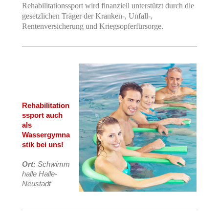
Rehabilitationssport wird finanziell unterstützt durch die
gesetzlichen Träger der Kranken-, Unfall-,
Rentenversicherung und Kriegsopferfürsorge.
Rehabilitation
ssport
auch
als
Wassergymna
stik bei uns!
Ort:
Schwimm
halle Halle-
Neustadt