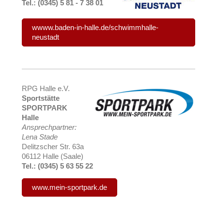
Tel.: (0345) 5 81 - 7 38 01
wwww.baden-in-halle.de/schwimmhalle-
neustadt
RPG Halle e.V.
Sportstätte
SPORTPARK
Halle
Ansprechpartner:
Lena Stade
Delitzscher Str. 63a
06112 Halle (Saale)
Tel.: (0345) 5 63 55 22
www.mein-sportpark.de