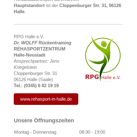
Hauptstandort
ist der
Cloppenburger Str. 31, 06126
Halle
.
RPG Halle e.V.
Dr. WOLFF Rückentraining
REHASPORTZENTRUM
Halle-Neustadt
Ansprechpartner: Jens
Kriegelstein
Cloppenburger Str. 31
06126 Halle (Saale)
Tel.: (0345) 6 82 19 19
www.rehasport-in-halle.de
Unsere Öffnungszeiten
Montag - Donnerstag
08:30
-
19:00