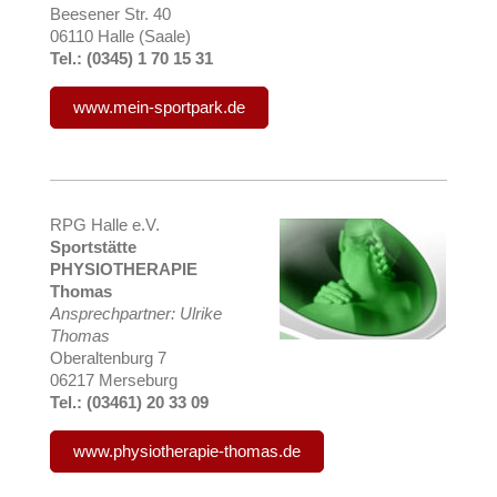
Beesener Str. 40
06110 Halle (Saale)
Tel.: (0345) 1 70 15 31
www.mein-sportpark.de
RPG Halle e.V.
Sportstätte
PHYSIOTHERAPIE
Thomas
Ansprechpartner: Ulrike
Thomas
Oberaltenburg 7
06217 Merseburg
Tel.: (03461) 20 33 09
www.physiotherapie-thomas.de